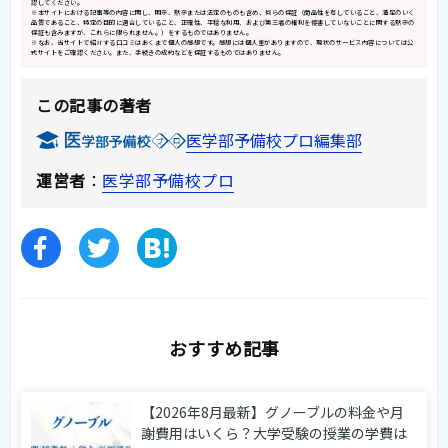
認してください。
※本サイトにおける記事等の内容に関し、明示、黙示または法定のものも含め、何らの保証（商品性を有していること、満足のいく
品質であること、特定の目的に適合していること、正確性、平穏な利用、および第三者の権利を侵害していないことに関する黙示の
保証も含みますが、これらに限られません。）をするものではありません。
※なお、当サイトで紹介する口コミはあくまで個人の感想です。感想には個人差がありますので、現状のサービス内容については公
式サイトをご確認ください。また、手続きの成約などを保証するものではありません。
この記事の著者
医学部予備校プロ編集部
運営者
：
医学部予備校プロ
おすすめ記事
【2026年8月最新】グノーブルの料金や月
謝費用はいくら？大学受験の授業の学費は