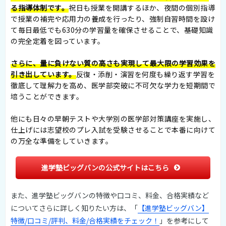
る指導体制です。
祝日も授業を開講するほか、夜間の個別指導
で授業の補完や応用力の養成を行ったり、強制自習時間を設け
て毎日最低でも630分の学習量を確保させることで、基礎知識
の完全定着を図っています。
さらに、量に負けない質の高さも実現して最大限の学習効果を
引き出しています。
反復・添削・演習を何度も繰り返す学習を
徹底して理解力を高め、医学部突破に不可欠な学力を短期間で
培うことができます。
他にも日々の早朝テストや大学別の医学部対策講座を実施し、
仕上げには志望校のプレ入試を受験させることで本番に向けて
の万全な準備をしていきます。
進学塾ビッグバンの公式サイトはこちら
また、進学塾ビッグバンの特徴や口コミ、料金、合格実績など
についてさらに詳しく知りたい方は、「
【進学塾ビッグバン】
特徴/口コミ/評判、料金/合格実績をチェック！
」を参考にして