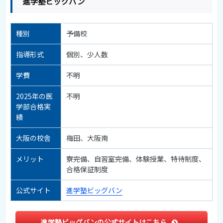
進学塾ビッグバン
種別
予備校
指導形式
個別、少人数
学費
不明
2025年の医
不明
学部合格実
績
大阪の校舎
梅田、大阪南
メリット
寮完備、自習室完備、体験授業、特待制度、
合格保証制度
公式サイト
進学塾ビッグバン
進学塾ビッグバンの公式サイトはこちら