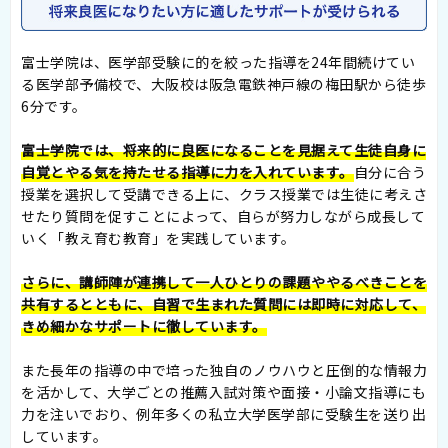
富士学院は、医学部受験に的を絞った指導を24年間続けてい
る医学部予備校で、大阪校は阪急電鉄神戸線の梅田駅から徒歩
6分です。
富士学院では、将来的に良医になることを見据えて生徒自身に
自覚とやる気を持たせる指導に力を入れています。
自分に合う
授業を選択して受講できる上に、クラス授業では生徒に考えさ
せたり質問を促すことによって、自らが努力しながら成長して
いく「教え育む教育」を実践しています。
さらに、講師陣が連携して一人ひとりの課題ややるべきことを
共有するとともに、自習で生まれた質問には即時に対応して、
きめ細かなサポートに徹しています。
また長年の指導の中で培った独自のノウハウと圧倒的な情報力
を活かして、大学ごとの推薦入試対策や面接・小論文指導にも
力を注いでおり、例年多くの私立大学医学部に受験生を送り出
しています。