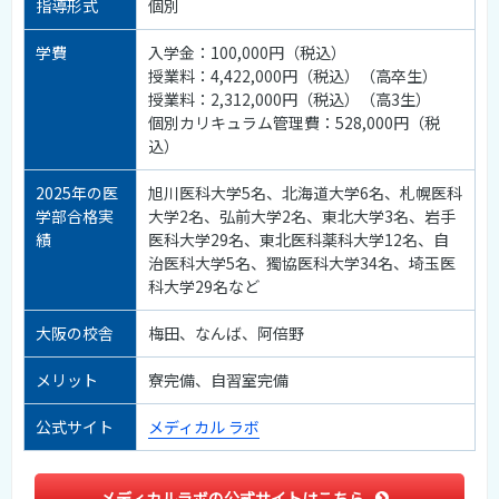
指導形式
個別
学費
入学金：100,000円（税込）
授業料：4,422,000円（税込）（高卒生）
授業料：2,312,000円（税込）（高3生）
個別カリキュラム管理費：528,000円（税
込）
2025年の医
旭川医科大学5名、北海道大学6名、札幌医科
学部合格実
大学2名、弘前大学2名、東北大学3名、岩手
績
医科大学29名、東北医科薬科大学12名、自
治医科大学5名、獨協医科大学34名、埼玉医
科大学29名など
大阪の校舎
梅田、なんば、阿倍野
メリット
寮完備、自習室完備
公式サイト
メディカル ラボ
メディカルラボの公式サイトはこちら