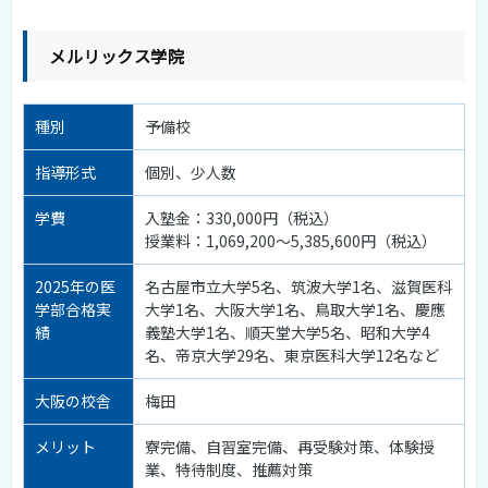
メルリックス学院
種別
予備校
指導形式
個別、少人数
学費
入塾金：330,000円（税込）
授業料：1,069,200〜5,385,600円（税込）
2025年の医
名古屋市立大学5名、筑波大学1名、滋賀医科
学部合格実
大学1名、大阪大学1名、鳥取大学1名、慶應
績
義塾大学1名、順天堂大学5名、昭和大学4
名、帝京大学29名、東京医科大学12名など
大阪の校舎
梅田
メリット
寮完備、自習室完備、再受験対策、体験授
業、特待制度、推薦対策