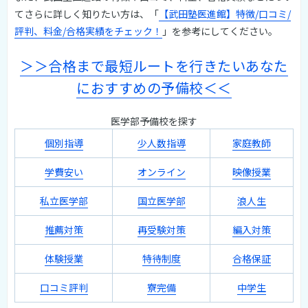
てさらに詳しく知りたい方は、「
【武田塾医進館】特徴/口コミ/
評判、料金/合格実績をチェック！
」を参考にしてください。
＞＞合格まで最短ルートを行きたいあなた
におすすめの予備校＜＜
医学部予備校を探す
個別指導
少人数指導
家庭教師
学費安い
オンライン
映像授業
私立医学部
国立医学部
浪人生
推薦対策
再受験対策
編入対策
体験授業
特待制度
合格保証
口コミ評判
寮完備
中学生