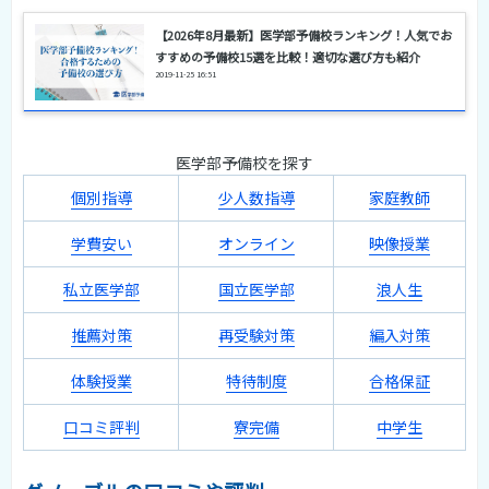
【2026年8月最新】医学部予備校ランキング！人気でお
すすめの予備校15選を比較！適切な選び方も紹介
2019-11-25 16:51
医学部予備校を探す
個別指導
少人数指導
家庭教師
学費安い
オンライン
映像授業
私立医学部
国立医学部
浪人生
推薦対策
再受験対策
編入対策
体験授業
特待制度
合格保証
口コミ評判
寮完備
中学生