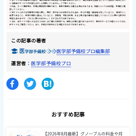
※本サイト内の記事等の内容は、当該記事等の作成日または更新日現在のもので、当該記事等を閲覧なさっている時点で提供されて
いる商品やサービスの内容を必ずしも反映していません。ご了承ください。
※料金、コース情報等は、記事公開日時の情報であり、最新の情報とは異なる場合があります。詳細については当該塾、予備校に確
認してください。
※本サイトにおける記事等の内容に関し、明示、黙示または法定のものも含め、何らの保証（商品性を有していること、満足のいく
品質であること、特定の目的に適合していること、正確性、平穏な利用、および第三者の権利を侵害していないことに関する黙示の
保証も含みますが、これらに限られません。）をするものではありません。
※なお、当サイトで紹介する口コミはあくまで個人の感想です。感想には個人差がありますので、現状のサービス内容については公
式サイトをご確認ください。また、手続きの成約などを保証するものではありません。
この記事の著者
医学部予備校プロ編集部
運営者
：
医学部予備校プロ
おすすめ記事
【2026年8月最新】グノーブルの料金や月