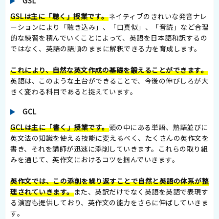
GSL
GSLは主に「聴く」授業です。
ネイティブのきれいな発音ナレ
ーションにより「聴き込み」、「口真似」、「音読」など合理
的な練習を積んでいくことによって、英語を日本語和訳するの
ではなく、英語の語順のままに解釈できる力を育成します。
これにより、自然な英文作成の基礎を鍛えることができます。
英語は、このような土台ができることで、今後の伸びしろが大
きく変わる科目であると捉えています。
GCL
GCLは主に「書く」授業です。
頭の中にある単語、熟語並びに
英文法の知識を使える技能に変えるべく、たくさんの英作文を
書き、それを講師が迅速に添削していきます。これらの取り組
みを通じて、英作文におけるコツを掴んでいきます。
英作文では、この添削を繰り返すことで自然と英語の体系が整
理されていきます。
また、英訳だけでなく英語を英語で表現す
る演習も提供しており、英作文の能力をさらに伸ばしていきま
す。