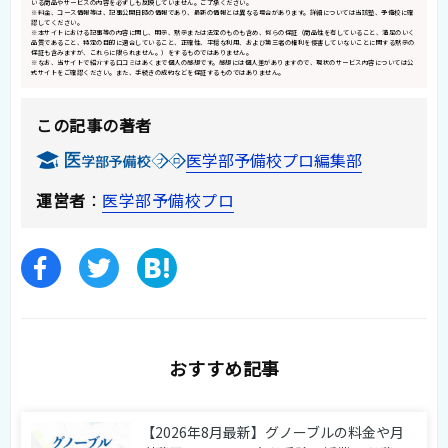
いる商品やサービスの内容を必ずしも反映していません。ご了承ください。
※料金、コース情報等は、記事公開日時の情報であり、最新の情報とは異なる場合があります。詳細については当該塾、予備校に確
認してください。
※本サイトにおける記事等の内容に関し、明示、黙示または法定のものも含め、何らの保証（商品性を有していること、満足のいく
品質であること、特定の目的に適合していること、正確性、平穏な利用、および第三者の権利を侵害していないことに関する黙示の
保証も含みますが、これらに限られません。）をするものではありません。
※なお、当サイトで紹介する口コミはあくまで個人の感想です。感想には個人差がありますので、現状のサービス内容については公
式サイトをご確認ください。また、手続きの成約などを保証するものではありません。
この記事の著者
医学部予備校プロ編集部
運営者
：
医学部予備校プロ
おすすめ記事
【2026年8月最新】グノーブルの料金や月