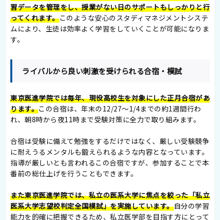
習データを管理をし、授業がない日のサポートもしっかりと行
ってくれます。
このような安心のスタディマネジメントシステ
ムにより、生徒は効率よく学習をしていくことが可能になりま
す。
ライバルから良い刺激を受けられる合宿・模試
東京医進学院では毎年、現役高校生を対象にした正月合宿があ
ります。
この合宿は、年末の12/27～1/4までの約1週間行わ
れ、朝8時から夜11時まで受験対策に全力で取り組みます。
合宿は受験に備えて勉強をするだけではなく、厳しい受験競争
に耐えうるメンタルも鍛えられるような内容となっています。
指導が厳しいとも言われるこの合宿ですが、参加することで本
番前の総仕上げを行うこともできます。
また東京医進学院では、私立の医系大学に焦点を絞った「私立
医系大学志望校判定全国模試」を実施しています。
自分の学習
能力を的確に把握できるため、私立医学部を目指す方にとって