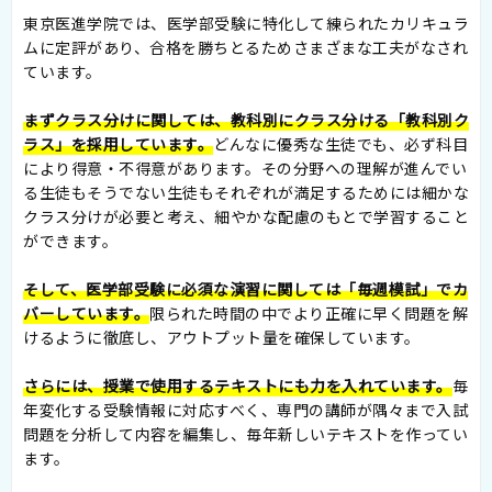
東京医進学院では、医学部受験に特化して練られたカリキュラ
ムに定評があり、合格を勝ちとるためさまざまな工夫がなされ
ています。
まずクラス分けに関しては、教科別にクラス分ける「教科別ク
ラス」を採用しています。
どんなに優秀な生徒でも、必ず科目
により得意・不得意があります。その分野への理解が進んでい
る生徒もそうでない生徒もそれぞれが満足するためには細かな
クラス分けが必要と考え、細やかな配慮のもとで学習すること
ができます。
そして、医学部受験に必須な演習に関しては「毎週模試」でカ
バーしています。
限られた時間の中でより正確に早く問題を解
けるように徹底し、アウトプット量を確保しています。
さらには、授業で使用するテキストにも力を入れています。
毎
年変化する受験情報に対応すべく、専門の講師が隅々まで入試
問題を分析して内容を編集し、毎年新しいテキストを作ってい
ます。